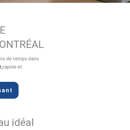
E
MONTRÉAL
dre de temps dans
t,
rapide et
nant
au idéal