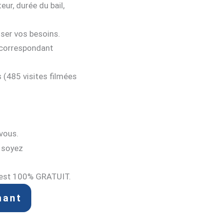
eur, durée du bail,
ser vos besoins.
 correspondant
 (485 visites filmées
vous.
s soyez
c’est 100% GRATUIT.
nant