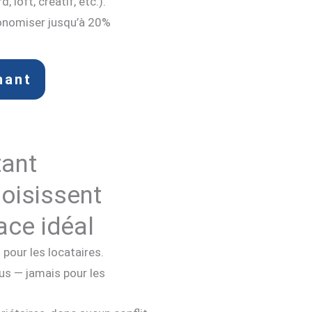
loft, créatif, etc.).
onomiser jusqu’à 20%
nant
tant
hoisissent
ace idéal
pour les locataires.
us — jamais pour les