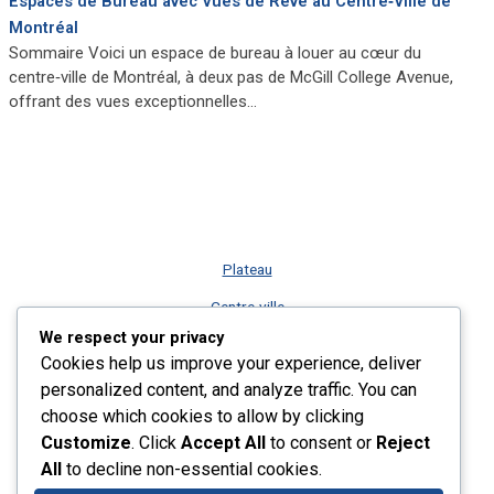
Espaces de Bureau avec Vues de Rêve au Centre‑Ville de
Montréal
Sommaire Voici un espace de bureau à louer au cœur du
centre‑ville de Montréal, à deux pas de McGill College Avenue,
offrant des vues exceptionnelles…
Plateau
Centre-ville
We respect your privacy
Vieux-Montréal
Cookies help us improve your experience, deliver
Rive-Sud
personalized content, and analyze traffic. You can
choose which cookies to allow by clicking
Nos services
Customize
. Click
Accept All
to consent or
Reject
Plus récents listings
All
to decline non-essential cookies.
Contact