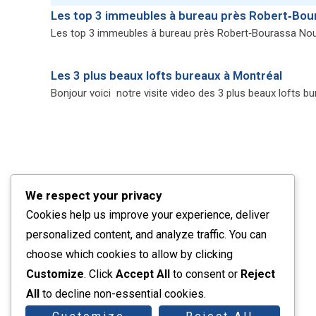
Les top 3 immeubles à bureau près Robert‑Bou
Les top 3 immeubles à bureau près Robert‑Bourassa Nous 
Les 3 plus beaux lofts bureaux à Montréal
Bonjour voici notre visite video des 3 plus beaux lofts bu
We respect your privacy
Plateau
Centre-ville
Vieux-Montréal
Cookies help us improve your experience, deliver
Rive-Sud
Nos services
Plus récents listings
personalized content, and analyze traffic. You can
Contact
choose which cookies to allow by clicking
Customize
. Click
Accept All
to consent or
Reject
All
to decline non-essential cookies.