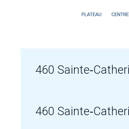
Skip
PLATEAU
CENTRE
to
content
460 Sainte‑Cather
460 Sainte‑Cather