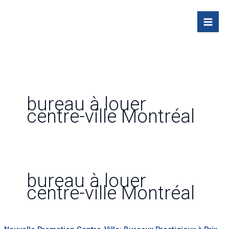
Skip
to
content
bureau à louer
centre-ville Montréal
bureau à louer
centre-ville Montréal