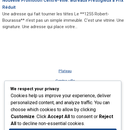
Nouvelle Promotion Centre-Ville: Bureaux Prestigieux à Prix
Réduit
Une adresse qui fait tourner les têtes Le **1255 Robert-
Bourassa** n’est pas un simple immeuble. C’est une vitrine. Une
signature. Une adresse qui place votre…
Plateau
Centre-ville
We respect your privacy
Vieux-Montréal
Cookies help us improve your experience, deliver
Rive-Sud
personalized content, and analyze traffic. You can
choose which cookies to allow by clicking
Nos services
Customize
. Click
Accept All
to consent or
Reject
Plus récents listings
All
to decline non-essential cookies.
Contact