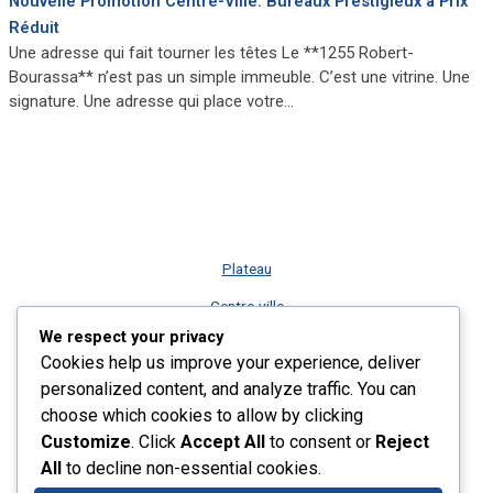
Nouvelle Promotion Centre-Ville: Bureaux Prestigieux à Prix
Réduit
Une adresse qui fait tourner les têtes Le **1255 Robert-
Bourassa** n’est pas un simple immeuble. C’est une vitrine. Une
signature. Une adresse qui place votre…
Plateau
Centre-ville
We respect your privacy
Vieux-Montréal
Cookies help us improve your experience, deliver
Rive-Sud
personalized content, and analyze traffic. You can
choose which cookies to allow by clicking
Nos services
Customize
. Click
Accept All
to consent or
Reject
Plus récents listings
All
to decline non-essential cookies.
Contact