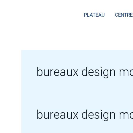
Skip
PLATEAU
CENTRE
to
content
bureaux design mo
bureaux design mo