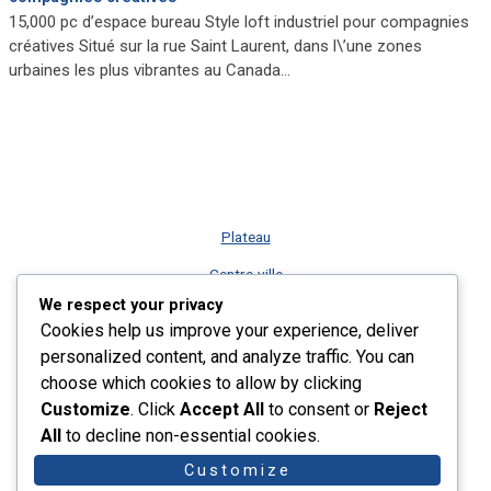
15,000 pc d’espace bureau Style loft industriel pour compagnies
créatives Situé sur la rue Saint Laurent, dans l\’une zones
urbaines les plus vibrantes au Canada…
Plateau
Centre-ville
We respect your privacy
Vieux-Montréal
Cookies help us improve your experience, deliver
Rive-Sud
personalized content, and analyze traffic. You can
choose which cookies to allow by clicking
Nos services
Customize
. Click
Accept All
to consent or
Reject
Plus récents listings
All
to decline non-essential cookies.
Contact
Customize