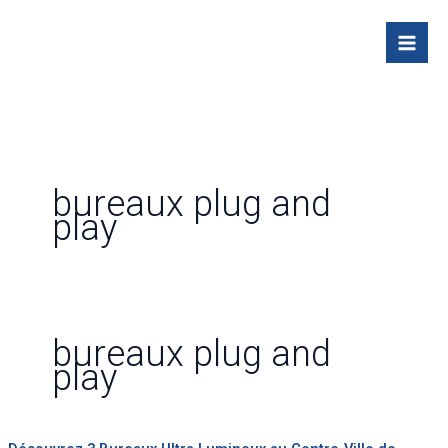
Skip
to
content
bureaux plug and
play
bureaux plug and
play