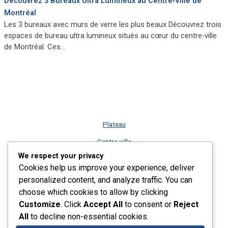
Découvrez 3 Bureaux Ultra Lumineux au Centre‑Ville de
Montréal
Les 3 bureaux avec murs de verre les plus beaux Découvrez trois
espaces de bureau ultra lumineux situés au cœur du centre‑ville
de Montréal. Ces…
Plateau
Centre-ville
We respect your privacy
Vieux-Montréal
Cookies help us improve your experience, deliver
Rive-Sud
personalized content, and analyze traffic. You can
choose which cookies to allow by clicking
Nos services
Customize
. Click
Accept All
to consent or
Reject
Plus récents listings
All
to decline non-essential cookies.
Contact