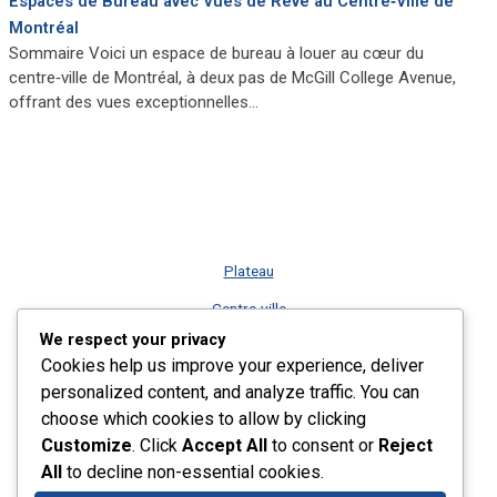
Espaces de Bureau avec Vues de Rêve au Centre‑Ville de
Montréal
Sommaire Voici un espace de bureau à louer au cœur du
centre‑ville de Montréal, à deux pas de McGill College Avenue,
offrant des vues exceptionnelles…
Plateau
Centre-ville
We respect your privacy
Vieux-Montréal
Cookies help us improve your experience, deliver
Rive-Sud
personalized content, and analyze traffic. You can
choose which cookies to allow by clicking
Nos services
Customize
. Click
Accept All
to consent or
Reject
Plus récents listings
All
to decline non-essential cookies.
Contact