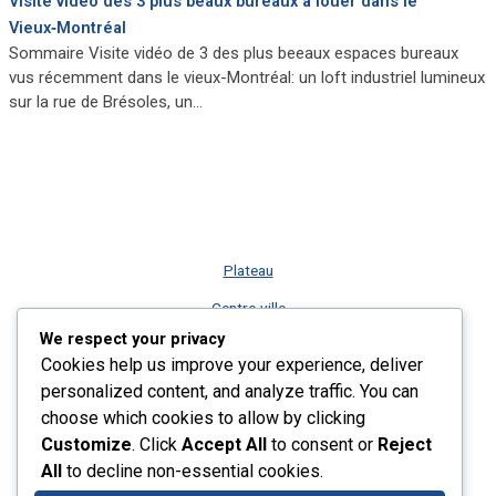
Visite vidéo des 3 plus beaux bureaux à louer dans le
Vieux‑Montréal
Sommaire Visite vidéo de 3 des plus beeaux espaces bureaux
vus récemment dans le vieux-Montréal: un loft industriel lumineux
sur la rue de Brésoles, un…
Plateau
Centre-ville
We respect your privacy
Vieux-Montréal
Cookies help us improve your experience, deliver
Rive-Sud
personalized content, and analyze traffic. You can
choose which cookies to allow by clicking
Nos services
Customize
. Click
Accept All
to consent or
Reject
Plus récents listings
All
to decline non-essential cookies.
Contact