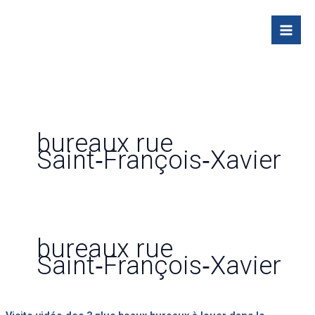
Skip
to
content
bureaux rue
Saint‑François‑Xavier
bureaux rue
Saint‑François‑Xavier