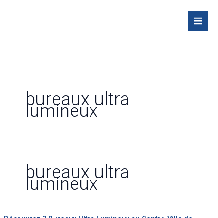
Skip
to
content
bureaux ultra
lumineux
bureaux ultra
lumineux