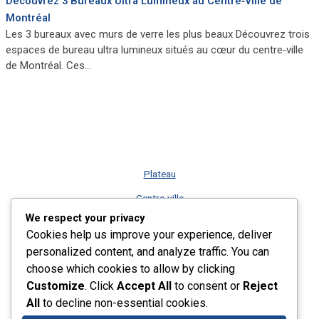
Découvrez 3 Bureaux Ultra Lumineux au Centre‑Ville de
Montréal
Les 3 bureaux avec murs de verre les plus beaux Découvrez trois
espaces de bureau ultra lumineux situés au cœur du centre‑ville
de Montréal. Ces…
Plateau
Centre-ville
We respect your privacy
Vieux-Montréal
Cookies help us improve your experience, deliver
Rive-Sud
personalized content, and analyze traffic. You can
choose which cookies to allow by clicking
Nos services
Customize
. Click
Accept All
to consent or
Reject
Plus récents listings
All
to decline non-essential cookies.
Contact