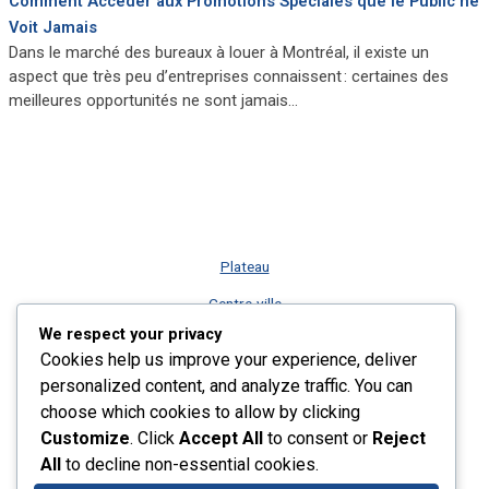
Comment Accéder aux Promotions Spéciales que le Public ne
Voit Jamais
Dans le marché des bureaux à louer à Montréal, il existe un
aspect que très peu d’entreprises connaissent : certaines des
meilleures opportunités ne sont jamais…
Plateau
Centre-ville
We respect your privacy
Vieux-Montréal
Cookies help us improve your experience, deliver
Rive-Sud
personalized content, and analyze traffic. You can
choose which cookies to allow by clicking
Nos services
Customize
. Click
Accept All
to consent or
Reject
Plus récents listings
All
to decline non-essential cookies.
Contact