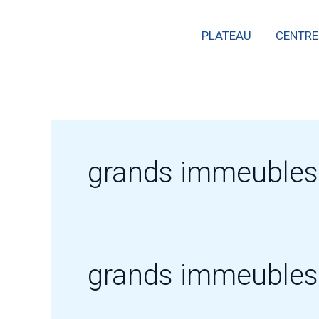
Skip
PLATEAU
CENTRE
to
content
grands immeubles
grands immeubles