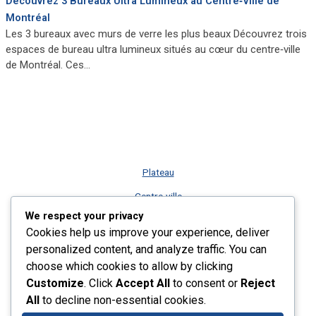
Découvrez 3 Bureaux Ultra Lumineux au Centre‑Ville de
Montréal
Les 3 bureaux avec murs de verre les plus beaux Découvrez trois
espaces de bureau ultra lumineux situés au cœur du centre‑ville
de Montréal. Ces…
Plateau
Centre-ville
We respect your privacy
Vieux-Montréal
Cookies help us improve your experience, deliver
Rive-Sud
personalized content, and analyze traffic. You can
choose which cookies to allow by clicking
Nos services
Customize
. Click
Accept All
to consent or
Reject
Plus récents listings
All
to decline non-essential cookies.
Contact