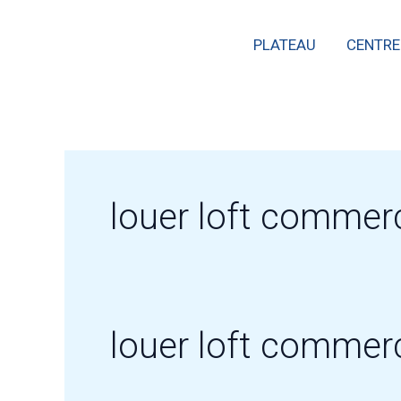
Skip
PLATEAU
CENTRE
to
content
louer loft commer
louer loft commer