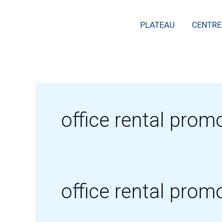
Skip
PLATEAU
CENTRE
to
content
office rental prom
office rental prom