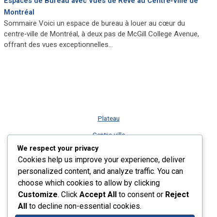
Espaces de Bureau avec Vues de Rêve au Centre‑Ville de
Montréal
Sommaire Voici un espace de bureau à louer au cœur du
centre‑ville de Montréal, à deux pas de McGill College Avenue,
offrant des vues exceptionnelles…
Plateau
Centre-ville
We respect your privacy
Vieux-Montréal
Cookies help us improve your experience, deliver
Rive-Sud
personalized content, and analyze traffic. You can
choose which cookies to allow by clicking
Nos services
Customize
. Click
Accept All
to consent or
Reject
Plus récents listings
All
to decline non-essential cookies.
Contact