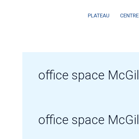
Skip
PLATEAU
CENTRE
to
content
office space McGil
office space McGil