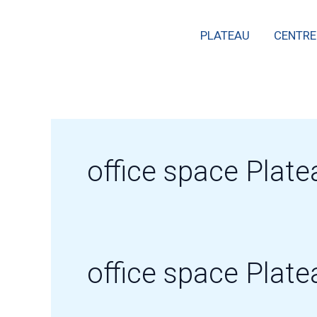
Skip
PLATEAU
CENTRE
to
content
office space Plat
office space Plat