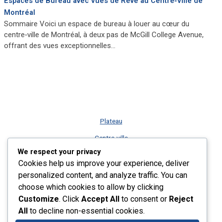
Espaces de Bureau avec Vues de Rêve au Centre‑Ville de
Montréal
Sommaire Voici un espace de bureau à louer au cœur du
centre‑ville de Montréal, à deux pas de McGill College Avenue,
offrant des vues exceptionnelles…
Plateau
Centre-ville
We respect your privacy
Vieux-Montréal
Cookies help us improve your experience, deliver
Rive-Sud
personalized content, and analyze traffic. You can
choose which cookies to allow by clicking
Nos services
Customize
. Click
Accept All
to consent or
Reject
Plus récents listings
All
to decline non-essential cookies.
Contact