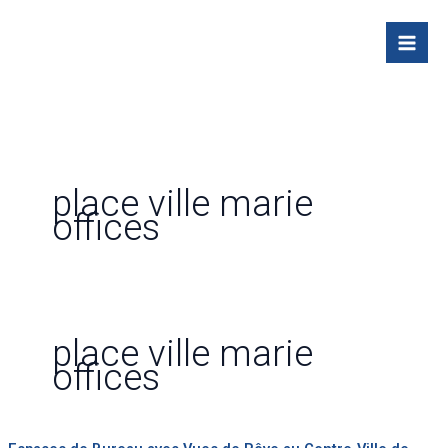
Skip
to
content
place ville marie
offices
place ville marie
offices