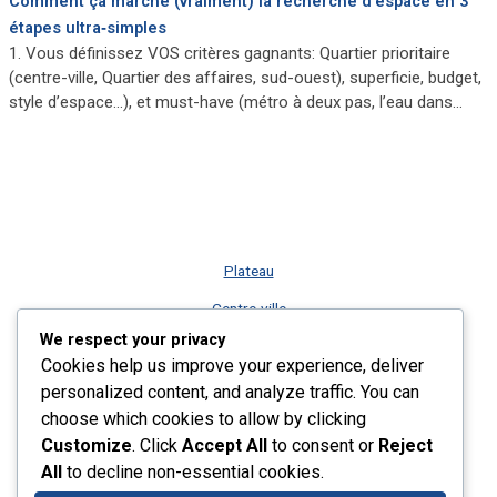
Comment ça marche (vraiment) la recherche d’espace en 3
étapes ultra‑simples
1. Vous définissez VOS critères gagnants: Quartier prioritaire
(centre-ville, Quartier des affaires, sud-ouest), superficie, budget,
style d’espace…), et must-have (métro à deux pas, l’eau dans…
Plateau
Centre-ville
We respect your privacy
Vieux-Montréal
Cookies help us improve your experience, deliver
Rive-Sud
personalized content, and analyze traffic. You can
choose which cookies to allow by clicking
Nos services
Customize
. Click
Accept All
to consent or
Reject
Plus récents listings
All
to decline non-essential cookies.
Contact